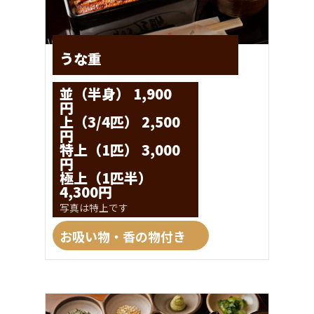
うな重
並（半身） 1,900
円
上（3/4匹） 2,500
円
特上（1匹） 3,000
円
極上（1匹半）
4,300円
写真は特上です
お吸い物・香の物付き